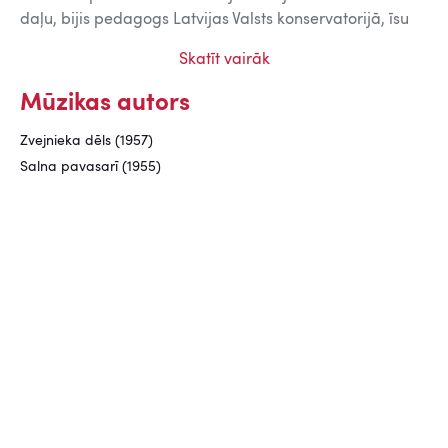
daļu, bijis pedagogs Latvijas Valsts konservatorijā, īsu
laiku vadījis Latvijas Komponistu savienību, bet pamatā
Skatīt vairāk
intensīvi un radoši strādājis, komponējot dažādu formu
skaņdarbus.
Mūzikas autors
Režisoru Leonīda Leimaņa un Pāvela Armanda
Zvejnieka dēls (1957)
spēlfilmai
Salna pavasarī
(1955) komponētā mūzika
Salna pavasarī (1955)
attiecināma uz Jāņa Ivanova „simfonisma trešo
periodu", atsevišķi ieskaņota arī kā simfoniska svīta un
2001. gadā izdota CD formātā Latvijas Nacionālā
simfoniskā orķestra ierakstā.
Jānis Ivanovs Nacionālajā enciklopēdijā –
ŠEIT
.