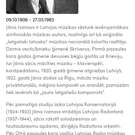
09.10.1906 - 27.03.1983
Jānis Ivanovs ir Latvijas mūzikas vēsturē ievērojamākais
simfoniskās mūzikas autors, nozīmīgs arī kā oriģināla
„latgaliski latviska" mūzikas nacionālā kolorīta radītājs.
Dzimis vecticībnieku ģimenē Skrīveros, Pirmā pasaules
kara gados ģimene devusies bēgļu gaitās uz Krieviju,
tur Jānis sācis mācīties mūziku – klavierspēli,
kordziedāšanu. 1920. gadā ģimene atgriežas Latvijā,
1922. gadā Jānis dodas uz Rīgu, mācās mūziku
privātstundās, mēģina komponēt un aranžēt, pamazām
tiek ievērots kā „jauns latgaliešu komponists".
Pēc pamatīga studiju laika Latvijas Konservatorijā
(1924-1933) Jānis Ivanovs strādājis Latvijas Radiofonā
(1937-1944), sācis rakstīt solodziesmas un
tautasdziesmu apdares, diriģējis Radiofona orķestri.
Pēc Otrā pasaules kara vadījis Latvijas Radio mūzikas