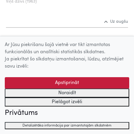
Viņš dzīvs (1963)
Uz augšu
© 2026 Nacionālais Kino centrs, Kultūras informācijas sistēmu
Ar Jūsu piekrišanu šajā vietnē var tikt izmantotas
centrs. Sadarbības partneris: Latvijas Valsts
funkcionālās un analītiski statistikās sīkdatnes.
kinofotofonodokumentu arhīvs.
Ja piekrītat šo sīkdatņu izmantošanai, lūdzu, atzīmējiet
savu izvēli:
Apstiprināt
Noraidīt
Pielāgot izvēli
Privātums
Detalizētāka informācija par izmantotajām sīkdatnēm