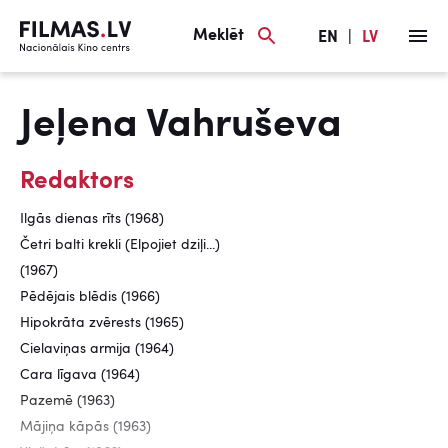
Meklēt
EN
|
LV
Jeļena Vahruševa
Redaktors
Ilgās dienas rīts (1968)
Četri balti krekli (Elpojiet dziļi...)
(1967)
Pēdējais blēdis (1966)
Hipokrāta zvērests (1965)
Cielaviņas armija (1964)
Cara līgava (1964)
Pazemē (1963)
Mājiņa kāpās (1963)