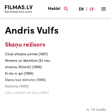
Meklēt
EN
|
LV
Andris Vulfs
Skaņu režisors
Cīruļi atlaižas pirmie (1967)
Akmens un šķembas (Es visu
atceros, Ričard!) (1966)
Ki-ke-ri-gū (1966)
Diena bez datuma (1966)
Noktirne (1966)
Līdz rudenim vēl tālu (1964)
Uz augšu