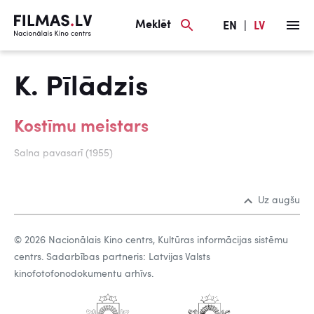
Meklēt
EN
|
LV
K. Pīlādzis
Kostīmu meistars
Salna pavasarī (1955)
Uz augšu
© 2026 Nacionālais Kino centrs, Kultūras informācijas sistēmu
centrs. Sadarbības partneris: Latvijas Valsts
kinofotofonodokumentu arhīvs.