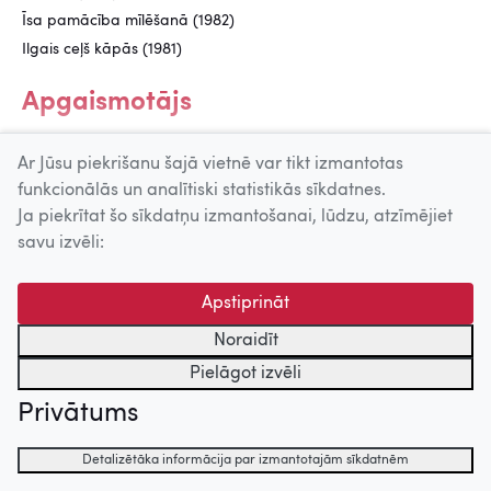
Īsa pamācība mīlēšanā (1982)
Ilgais ceļš kāpās (1981)
Apgaismotājs
Kapteiņa Enriko pulkstenis (1967)
Ar Jūsu piekrišanu šajā vietnē var tikt izmantotas
funkcionālās un analītiski statistikās sīkdatnes.
Ja piekrītat šo sīkdatņu izmantošanai, lūdzu, atzīmējiet
Uz augšu
savu izvēli:
© 2026 Nacionālais Kino centrs, Kultūras informācijas sistēmu
Apstiprināt
centrs. Sadarbības partneris: Latvijas Valsts
kinofotofonodokumentu arhīvs.
Noraidīt
Pielāgot izvēli
Privātums
Detalizētāka informācija par izmantotajām sīkdatnēm