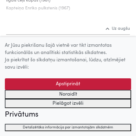
Ilgais ceļš kāpās (1981)
Kapteiņa Enriko pulkstenis (1967)
Uz augšu
Ar Jūsu piekrišanu šajā vietnē var tikt izmantotas
© 2026 Nacionālais Kino centrs, Kultūras informācijas sistēmu
funkcionālās un analītiski statistikās sīkdatnes.
centrs. Sadarbības partneris: Latvijas Valsts
Ja piekrītat šo sīkdatņu izmantošanai, lūdzu, atzīmējiet
kinofotofonodokumentu arhīvs.
savu izvēli:
Apstiprināt
Noraidīt
Pielāgot izvēli
Privātums
Detalizētāka informācija par izmantotajām sīkdatnēm