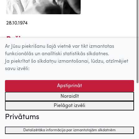
28.10.1974
Režisors
Ar Jūsu piekrišanu šajā vietnē var tikt izmantotas
Pareizi uzlidot (2011)
funkcionālās un analītiski statistikās sīkdatnes.
Rīga, mana Rīga (2004)
Ja piekrītat šo sīkdatņu izmantošanai, lūdzu, atzīmējiet
Atrasts Amerikā (2003)
savu izvēli:
Operators
Apstiprināt
Rīga, mana Rīga (2004)
Noraidīt
Atrasts Amerikā (2003)
Pielāgot izvēli
Magadāna (2002)
Privātums
Detalizētāka informācija par izmantotajām sīkdatnēm
Uz augšu