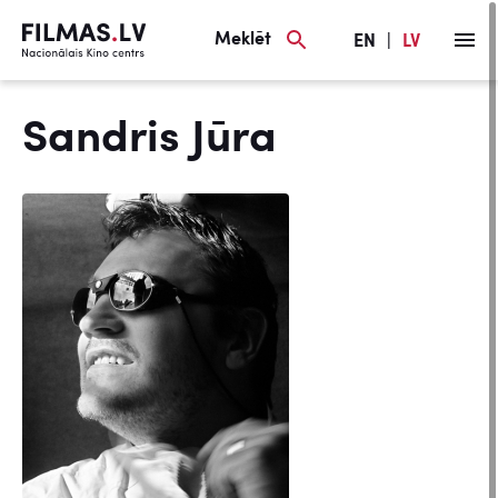
Meklēt
EN
|
LV
Sandris Jūra