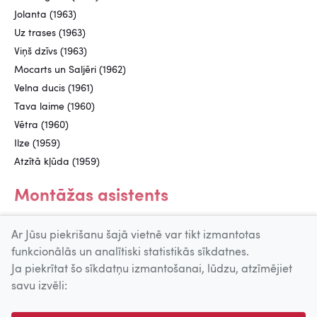
Jolanta (1963)
Uz trases (1963)
Viņš dzīvs (1963)
Mocarts un Saljēri (1962)
Velna ducis (1961)
Tava laime (1960)
Vētra (1960)
Ilze (1959)
Atzītā kļūda (1959)
Montāžas asistents
Padomju Latvija (1950)
Ar Jūsu piekrišanu šajā vietnē var tikt izmantotas
funkcionālās un analītiski statistikās sīkdatnes.
Ja piekrītat šo sīkdatņu izmantošanai, lūdzu, atzīmējiet
Uz augšu
savu izvēli:
© 2026 Nacionālais Kino centrs, Kultūras informācijas sistēmu