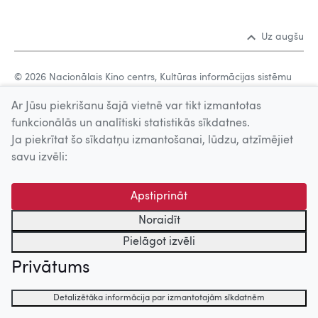
Uz augšu
© 2026 Nacionālais Kino centrs, Kultūras informācijas sistēmu
centrs. Sadarbības partneris: Latvijas Valsts
Ar Jūsu piekrišanu šajā vietnē var tikt izmantotas
kinofotofonodokumentu arhīvs.
funkcionālās un analītiski statistikās sīkdatnes.
Ja piekrītat šo sīkdatņu izmantošanai, lūdzu, atzīmējiet
savu izvēli:
Apstiprināt
Noraidīt
Pielāgot izvēli
Privātums
Detalizētāka informācija par izmantotajām sīkdatnēm