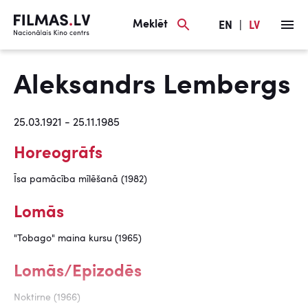
Meklēt
EN
|
LV
Aleksandrs Lembergs
25.03.1921 - 25.11.1985
Horeogrāfs
Īsa pamācība mīlēšanā (1982)
Lomās
"Tobago" maina kursu (1965)
Lomās/Epizodēs
Noktirne (1966)