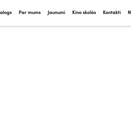
talogs
Par mums
Jaunumi
Kino skolās
Kontakti
N