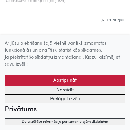
Uzbrukums slepenpolicijai (1974)
Uz augšu
© 2026 Nacionālais Kino centrs, Kultūras informācijas sistēmu
Ar Jūsu piekrišanu šajā vietnē var tikt izmantotas
centrs. Sadarbības partneris: Latvijas Valsts
funkcionālās un analītiski statistikās sīkdatnes.
kinofotofonodokumentu arhīvs.
Ja piekrītat šo sīkdatņu izmantošanai, lūdzu, atzīmējiet
savu izvēli:
Apstiprināt
Noraidīt
Pielāgot izvēli
Privātums
Detalizētāka informācija par izmantotajām sīkdatnēm