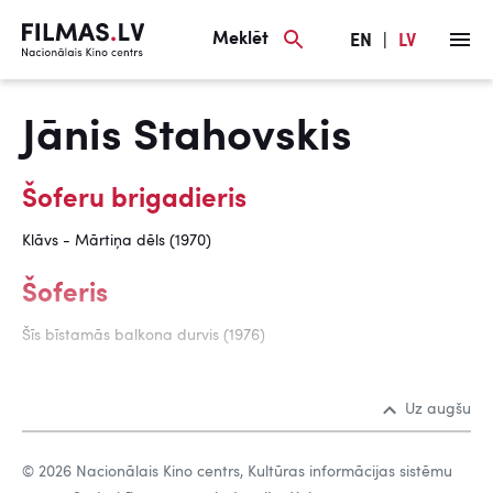
Meklēt
EN
|
LV
Jānis Stahovskis
Šoferu brigadieris
Klāvs - Mārtiņa dēls (1970)
Šoferis
Šīs bīstamās balkona durvis (1976)
Uz augšu
© 2026 Nacionālais Kino centrs, Kultūras informācijas sistēmu