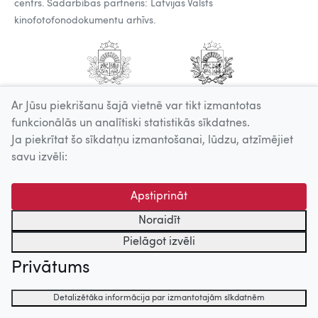
centrs. Sadarbības partneris: Latvijas Valsts
kinofotofonodokumentu arhīvs.
Ar Jūsu piekrišanu šajā vietnē var tikt izmantotas
funkcionālās un analītiski statistikās sīkdatnes.
Ja piekrītat šo sīkdatņu izmantošanai, lūdzu, atzīmējiet
savu izvēli:
Apstiprināt
Noraidīt
Pielāgot izvēli
Privātums
Detalizētāka informācija par izmantotajām sīkdatnēm