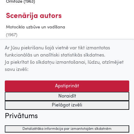
Ornitoze (1963)
Scenārija autors
Motocikla uzbūve un vadīšana
(1967)
Granīta noslēpums (1963)
Ar Jūsu piekrišanu šajā vietnē var tikt izmantotas
funkcionālās un analītiski statistikās sīkdatnes.
Ja piekrītat šo sīkdatņu izmantošanai, lūdzu, atzīmējiet
Uz augšu
savu izvēli:
© 2026 Nacionālais Kino centrs, Kultūras informācijas sistēmu
Apstiprināt
centrs. Sadarbības partneris: Latvijas Valsts
kinofotofonodokumentu arhīvs.
Noraidīt
Pielāgot izvēli
Privātums
Detalizētāka informācija par izmantotajām sīkdatnēm