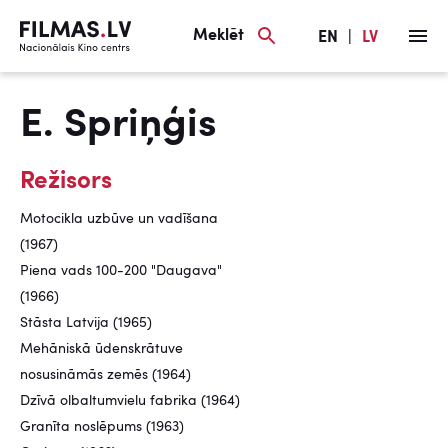
Meklēt
EN
|
LV
E. Spriņģis
Režisors
Motocikla uzbūve un vadīšana
(1967)
Piena vads 100-200 "Daugava"
(1966)
Stāsta Latvija (1965)
Mehāniskā ūdenskrātuve
nosusināmās zemēs (1964)
Dzīvā olbaltumvielu fabrika (1964)
Granīta noslēpums (1963)