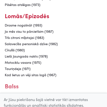
Pilsētas atslēgas (1973)
Lomās/Epizodēs
Drosme nogalināt (1993)
Ja mēs visu to pārcietīsim (1987)
Trīs citroni mīļotajai (1983)
Salavecīša personiskā dzīve (1982)
Cīrulīši (1980)
Lielā Jaungada nakts (1978)
Motociklu vasara (1975)
Tauriņdeja (1971)
Kad lietus un vēji sitas logā (1967)
Balss
Sprīdītis (1982)
Ar Jūsu piekrišanu šajā vietnē var tikt izmantotas
funkcionālās un analītiski statistikās sīkdatnes.