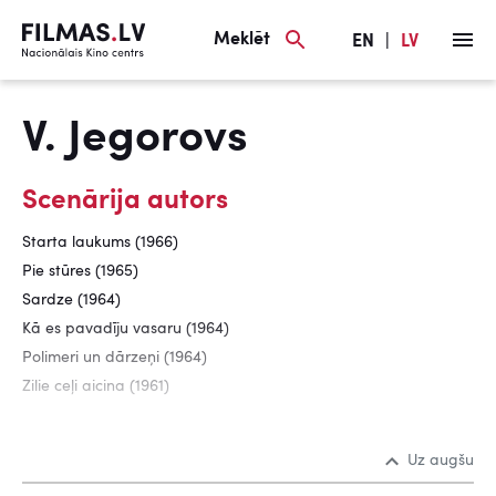
Meklēt
EN
|
LV
V. Jegorovs
Scenārija autors
Starta laukums (1966)
Pie stūres (1965)
Sardze (1964)
Kā es pavadīju vasaru (1964)
Polimeri un dārzeņi (1964)
Zilie ceļi aicina (1961)
Uz augšu