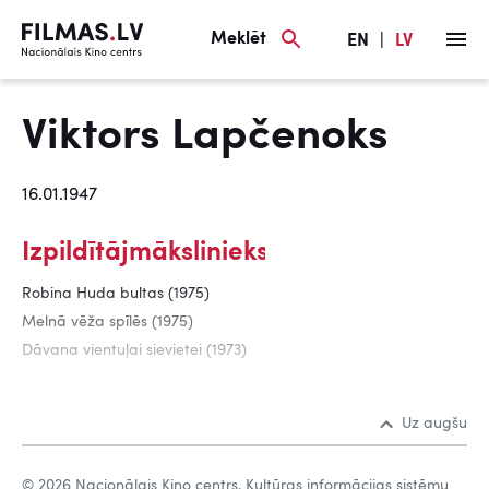
Meklēt
EN
|
LV
Viktors Lapčenoks
16.01.1947
Izpildītājmākslinieks
Robina Huda bultas (1975)
Melnā vēža spīlēs (1975)
Dāvana vientuļai sievietei (1973)
Uz augšu
© 2026 Nacionālais Kino centrs, Kultūras informācijas sistēmu