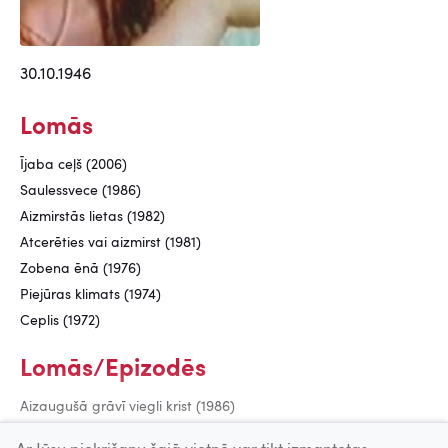
30.10.1946
Lomās
Ījaba ceļš (2006)
Saulessvece (1986)
Aizmirstās lietas (1982)
Atcerēties vai aizmirst (1981)
Zobena ēnā (1976)
Piejūras klimats (1974)
Ceplis (1972)
Lomās/Epizodēs
Aizaugušā grāvī viegli krist (1986)
Apbraucamais ceļš (1986)