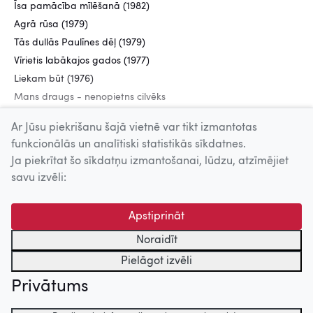
Īsa pamācība mīlēšanā (1982)
Agrā rūsa (1979)
Tās dullās Paulīnes dēļ (1979)
Vīrietis labākajos gados (1977)
Liekam būt (1976)
Mans draugs - nenopietns cilvēks
(1975)
Ar Jūsu piekrišanu šajā vietnē var tikt izmantotas
funkcionālās un analītiski statistikās sīkdatnes.
Ja piekrītat šo sīkdatņu izmantošanai, lūdzu, atzīmējiet
Uz augšu
savu izvēli:
© 2026 Nacionālais Kino centrs, Kultūras informācijas sistēmu
Apstiprināt
centrs. Sadarbības partneris: Latvijas Valsts
kinofotofonodokumentu arhīvs.
Noraidīt
Pielāgot izvēli
Privātums