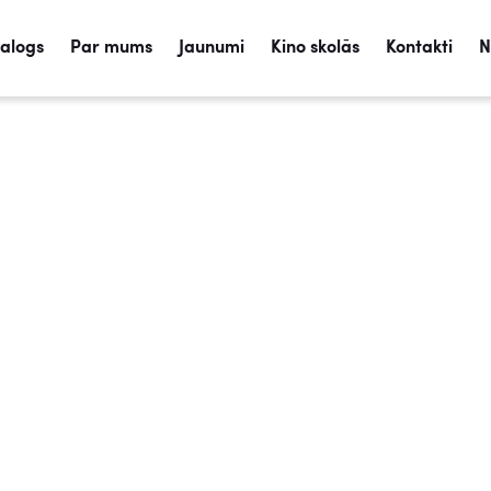
talogs
Par mums
Jaunumi
Kino skolās
Kontakti
N