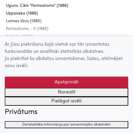
Uguns. Cikls "Fantadroms" (1986)
Uzpasaka (1986)
Laimes lācis (1985)
Fantadroms - II (1985)
Kabata (1983)
Ar Jūsu piekrišanu šajā vietnē var tikt izmantotas
funkcionālās un analītiski statistikās sīkdatnes.
Uz augšu
Ja piekrītat šo sīkdatņu izmantošanai, lūdzu, atzīmējiet
savu izvēli:
© 2026 Nacionālais Kino centrs, Kultūras informācijas sistēmu
centrs. Sadarbības partneris: Latvijas Valsts
Apstiprināt
kinofotofonodokumentu arhīvs.
Noraidīt
Pielāgot izvēli
Privātums
Detalizētāka informācija par izmantotajām sīkdatnēm