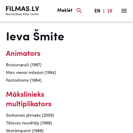
Meklēt
EN
|
LV
Ieva Šmite
Animators
Bruņurupuči (1987)
Man vienai māsiņai (1984)
Fantadroms (1984)
Mākslinieks
multiplikators
Sarkanais jātnieks (2009)
Tālavas taurētājs (1988)
Skatāmpanti (1988)