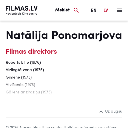
Meklēt
EN
|
LV
Natālija Ponomarjova
Filmas direktors
Roberts Eihe (1976)
Aizliegtā zona (1975)
Ģimene (1973)
Atzīšanās (1973)
Gājiens ar zirdziņu (1973)
Uz augšu
© 2026 Nacionālais Kino centrs, Kultūras informācijas sistēmu