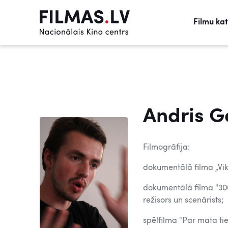
Filmu ka
Andris G
Filmogrāfija:
dokumentālā filma „Vikt
dokumentālā filma "300
režisors un scenārists;
spēlfilma "Par mata ties