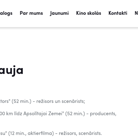
talogs
Par mums
Jaunumi
Kino skolās
Kontakti
N
auja
ors" (52 min.) - režisors un scenārists;
0 km līdz Apsolītajai Zemei" (52 min.) - producents,
u" (12 min., aktierfilma) - režisors, scenārists.