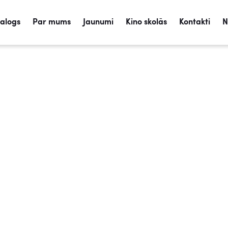
talogs
Par mums
Jaunumi
Kino skolās
Kontakti
N