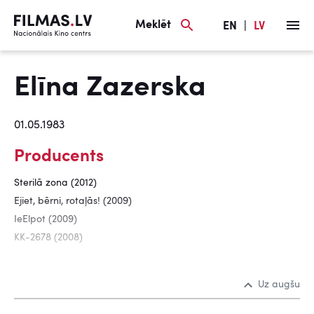
Meklēt
EN
|
LV
Elīna Zazerska
01.05.1983
Producents
Sterilā zona (2012)
Ejiet, bērni, rotaļās! (2009)
IeElpot (2009)
KK-2678 (2008)
Uz augšu