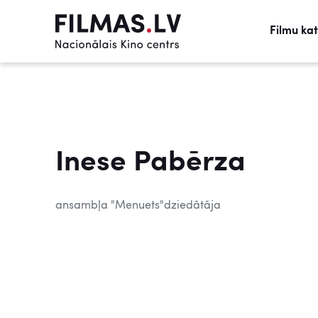
Filmu ka
Inese Pabērza
ansambļa "Menuets"dziedātāja