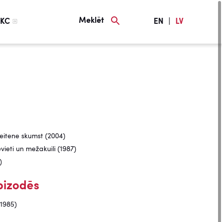
Meklēt
KC
EN
|
LV
eitene skumst (2004)
evieti un mežakuili (1987)
)
izodēs
1985)