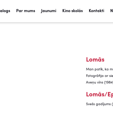
talogs
Par mums
Jaunumi
Kino skolās
Kontakti
N
Lomās
Man patīk, ka m
Fotogrāfija ar si
Aveņu vīns (1984
Lomās/Ep
Svešs gadījums (