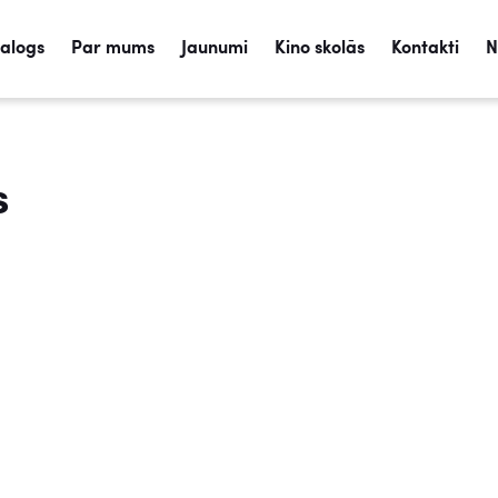
talogs
Par mums
Jaunumi
Kino skolās
Kontakti
N
s