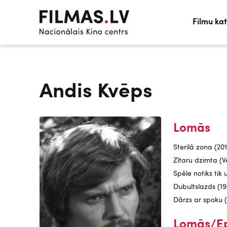
Filmu ka
Andis Kvēps
Lomās
Sterilā zona (201
Zītaru dzimta (V
Spēle notiks tik 
Dubultslazds (1
Dārzs ar spoku (
Lomās/E