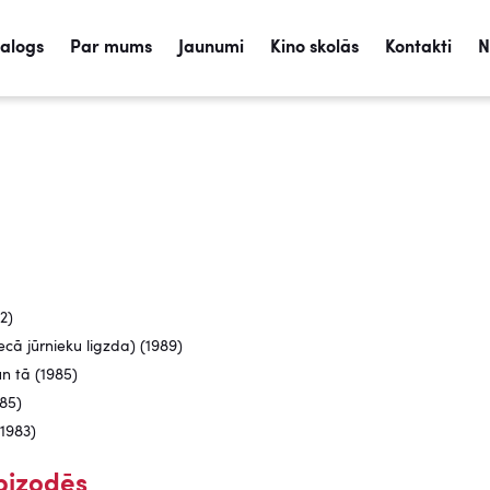
talogs
Par mums
Jaunumi
Kino skolās
Kontakti
N
2)
ecā jūrnieku ligzda) (1989)
un tā (1985)
985)
1983)
pizodēs