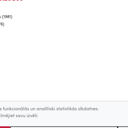
 (1981)
76)
 funkcionālās un analītiski statistikās sīkdatnes.
īmējiet savu izvēli: