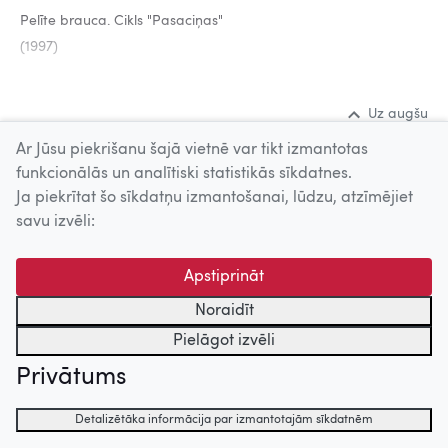
Pelīte brauca. Cikls "Pasaciņas"
(1997)
Uz augšu
Ar Jūsu piekrišanu šajā vietnē var tikt izmantotas
© 2026 Nacionālais Kino centrs, Kultūras informācijas sistēmu
funkcionālās un analītiski statistikās sīkdatnes.
centrs. Sadarbības partneris: Latvijas Valsts
Ja piekrītat šo sīkdatņu izmantošanai, lūdzu, atzīmējiet
kinofotofonodokumentu arhīvs.
savu izvēli:
Apstiprināt
Noraidīt
Pielāgot izvēli
Privātums
Detalizētāka informācija par izmantotajām sīkdatnēm