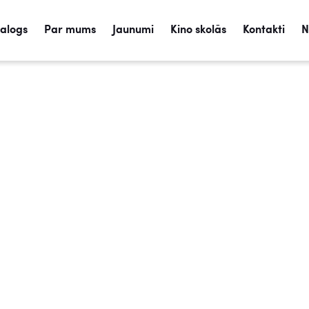
talogs
Par mums
Jaunumi
Kino skolās
Kontakti
N