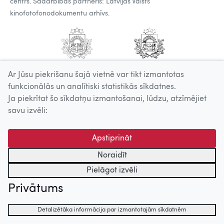
centrs. Sadarbības partneris: Latvijas Valsts
kinofotofonodokumentu arhīvs.
Ar Jūsu piekrišanu šajā vietnē var tikt izmantotas
funkcionālās un analītiski statistikās sīkdatnes.
Ja piekrītat šo sīkdatņu izmantošanai, lūdzu, atzīmējiet
savu izvēli:
Apstiprināt
Noraidīt
Pielāgot izvēli
Privātums
Detalizētāka informācija par izmantotajām sīkdatnēm