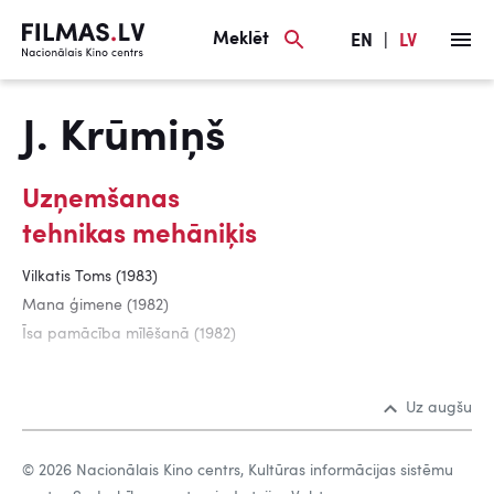
Meklēt
EN
|
LV
J. Krūmiņš
Uzņemšanas
tehnikas mehāniķis
Vilkatis Toms (1983)
Mana ģimene (1982)
Īsa pamācība mīlēšanā (1982)
Uz augšu
© 2026 Nacionālais Kino centrs, Kultūras informācijas sistēmu