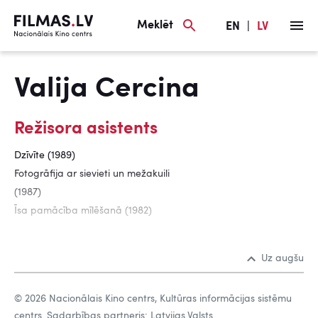
Meklēt
EN
|
LV
Valija Cercina
Režisora asistents
Dzīvīte (1989)
Fotogrāfija ar sievieti un mežakuili
(1987)
Īsa pamācība mīlēšanā (1982)
Uz augšu
© 2026 Nacionālais Kino centrs, Kultūras informācijas sistēmu
centrs. Sadarbības partneris: Latvijas Valsts