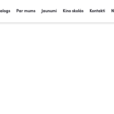
talogs
Par mums
Jaunumi
Kino skolās
Kontakti
N