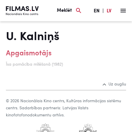
Meklēt
EN
|
LV
U. Kalniņš
Apgaismotājs
Īsa pamācība mīlēšanā (1982)
Uz augšu
© 2026 Nacionālais Kino centrs, Kultūras informācijas sistēmu
centrs. Sadarbības partneris: Latvijas Valsts
kinofotofonodokumentu arhīvs.