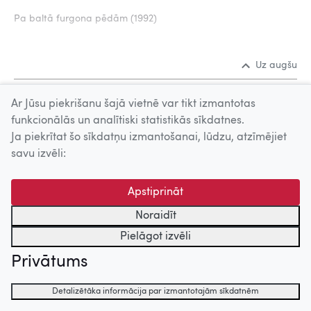
Pa baltā furgona pēdām (1992)
Uz augšu
Ar Jūsu piekrišanu šajā vietnē var tikt izmantotas
© 2026 Nacionālais Kino centrs, Kultūras informācijas sistēmu
funkcionālās un analītiski statistikās sīkdatnes.
centrs. Sadarbības partneris: Latvijas Valsts
Ja piekrītat šo sīkdatņu izmantošanai, lūdzu, atzīmējiet
kinofotofonodokumentu arhīvs.
savu izvēli:
Apstiprināt
Noraidīt
Pielāgot izvēli
Privātums
Detalizētāka informācija par izmantotajām sīkdatnēm