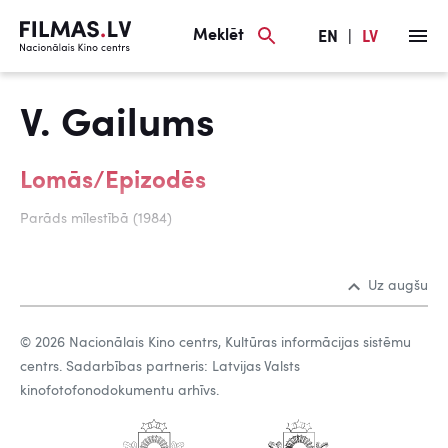
Meklēt
EN
|
LV
V. Gailums
Lomās/Epizodēs
Parāds mīlestībā (1984)
Uz augšu
© 2026 Nacionālais Kino centrs, Kultūras informācijas sistēmu
centrs. Sadarbības partneris: Latvijas Valsts
kinofotofonodokumentu arhīvs.