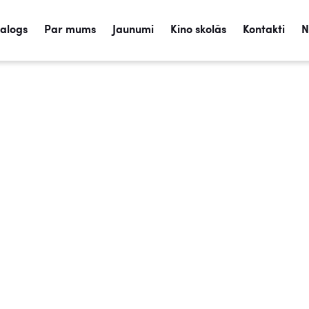
talogs
Par mums
Jaunumi
Kino skolās
Kontakti
N