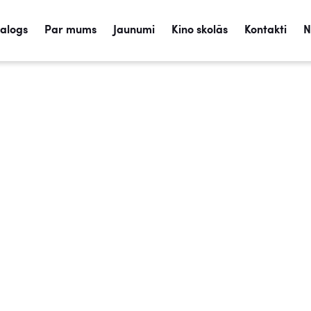
talogs
Par mums
Jaunumi
Kino skolās
Kontakti
N