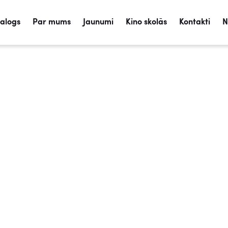
talogs
Par mums
Jaunumi
Kino skolās
Kontakti
N