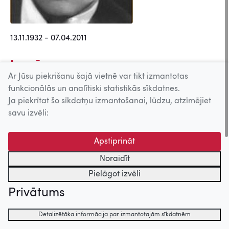
13.11.1932 - 07.04.2011
Lomās
Ar Jūsu piekrišanu šajā vietnē var tikt izmantotas
Gaidiet \"Džonu Graftonu\" (1979)
funkcionālās un analītiski statistikās sīkdatnes.
Šauj manā vietā (1970)
Ja piekrītat šo sīkdatņu izmantošanai, lūdzu, atzīmējiet
savu izvēli:
Lomās/Epizodēs
Apstiprināt
Dunduriņš (1974)
Meldru mežs (1971)
Noraidīt
Pilsēta zem liepām (1971)
Pielāgot izvēli
Kā gulbji balti padebeši iet (1957)
Privātums
Detalizētāka informācija par izmantotajām sīkdatnēm
Uz augšu