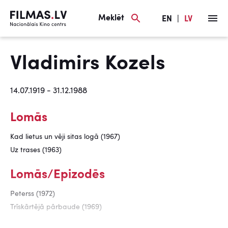
Meklēt
EN
|
LV
Vladimirs Kozels
14.07.1919 - 31.12.1988
Lomās
Kad lietus un vēji sitas logā (1967)
Uz trases (1963)
Lomās/Epizodēs
Peterss (1972)
Trīskārtējā pārbaude (1969)