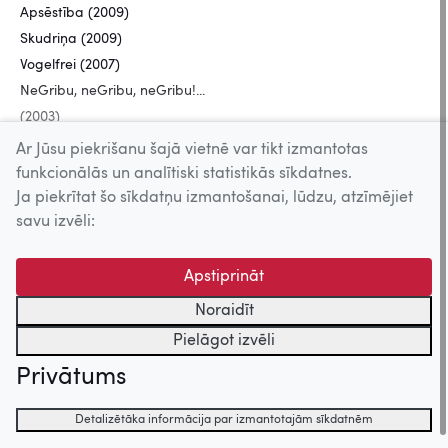
Apsēstība (2009)
Skudriņa (2009)
Vogelfrei (2007)
NeGribu, neGribu, neGribu!...
(2003)
Pērku jūsu vīru! (2003)
Ar Jūsu piekrišanu šajā vietnē var tikt izmantotas
funkcionālās un analītiski statistikās sīkdatnes.
Ja piekrītat šo sīkdatņu izmantošanai, lūdzu, atzīmējiet
Uz augšu
savu izvēli:
© 2026 Nacionālais Kino centrs, Kultūras informācijas sistēmu
Apstiprināt
centrs. Sadarbības partneris: Latvijas Valsts
Noraidīt
kinofotofonodokumentu arhīvs.
Pielāgot izvēli
Privātums
Detalizētāka informācija par izmantotajām sīkdatnēm