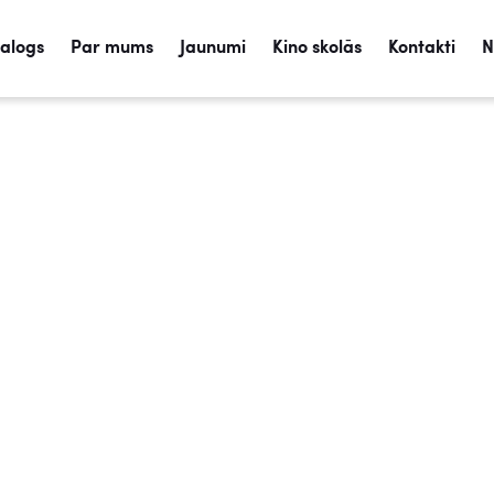
talogs
Par mums
Jaunumi
Kino skolās
Kontakti
N