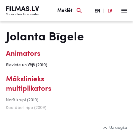
Meklēt
EN
|
LV
Jolanta Bīgele
Animators
Sieviete un Vējš (2010)
Mākslinieks
multiplikators
Norīt krupi (2010)
Kad āboli ripo (2009)
Uz augšu