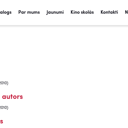
talogs
Par mums
Jaunumi
Kino skolās
Kontakti
N
2010)
 autors
2010)
s