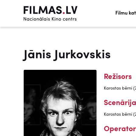
Filmu ka
Jānis Jurkovskis
Režisors
Karostas bērni (
Scenārija
Karostas bērni (
Operator