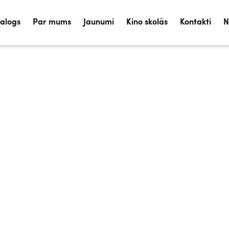
talogs
Par mums
Jaunumi
Kino skolās
Kontakti
N