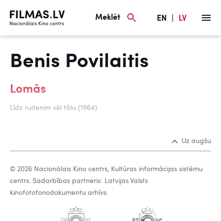
Meklēt
EN
|
LV
Benis Povilaitis
Lomās
Līdz rudenim vēl tālu (1964)
Uz augšu
© 2026 Nacionālais Kino centrs, Kultūras informācijas sistēmu
centrs. Sadarbības partneris: Latvijas Valsts
kinofotofonodokumentu arhīvs.