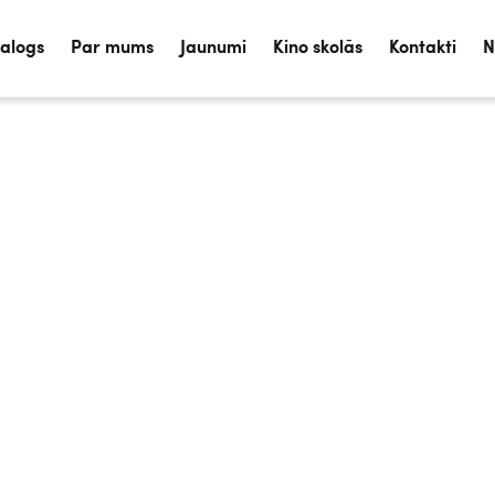
talogs
Par mums
Jaunumi
Kino skolās
Kontakti
N