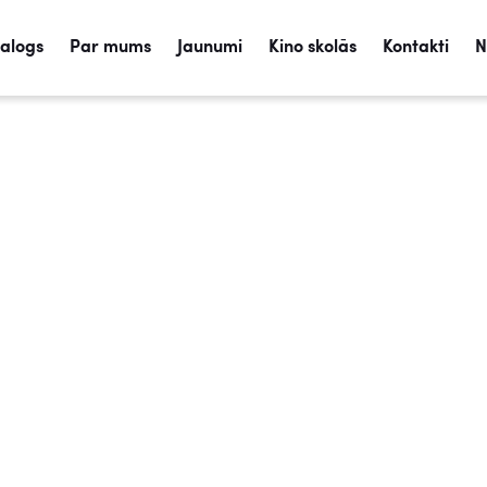
talogs
Par mums
Jaunumi
Kino skolās
Kontakti
N