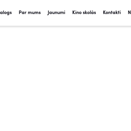
talogs
Par mums
Jaunumi
Kino skolās
Kontakti
N