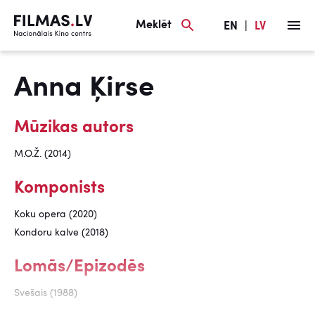
Meklēt
EN
|
LV
Anna Ķirse
Mūzikas autors
M.O.Ž. (2014)
Komponists
Koku opera (2020)
Kondoru kalve (2018)
Lomās/Epizodēs
Svešais (1988)